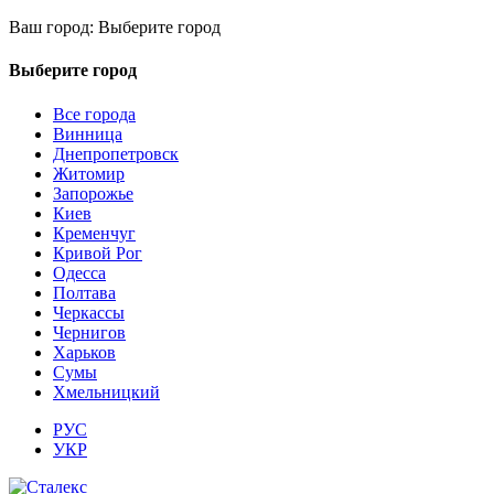
Ваш город:
Выберите город
Выберите город
Все города
Винница
Днепропетровск
Житомир
Запорожье
Киев
Кременчуг
Кривой Рог
Одесса
Полтава
Черкассы
Чернигов
Харьков
Сумы
Хмельницкий
РУС
УКР