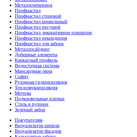
Металлочерепица
Профнастил
Профнастил стеновой
Профнастил кровельный
Профнастил несущий
Профнастил декоративное покрытие
Профнастил некондиция
Профнастил для забора
Металлосайдинг
Доборные элементы
Каркасный профиль
Водосточная система
Мансардные окна
Софит
Рулонная гидроизоляция
Теплозвукоизоляция
Метизы
Подкровельные пленки
Сталь в рулонах
Зеленый забор
Покупателям
Визуализатор кровли
Визуализатор фасадов
Калькулятор забора