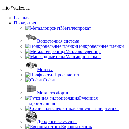
info@stalex.ua
Главная
Продукция
Металлопрокат
Водосточная система
Подкровельные пленки
Металлочерепица
Мансардные окна
Метизы
Профнастил
Софит
Металлосайдинг
Рулонная
гидроизоляция
Солнечная энергетика
Доборные элементы
Евроштакетник