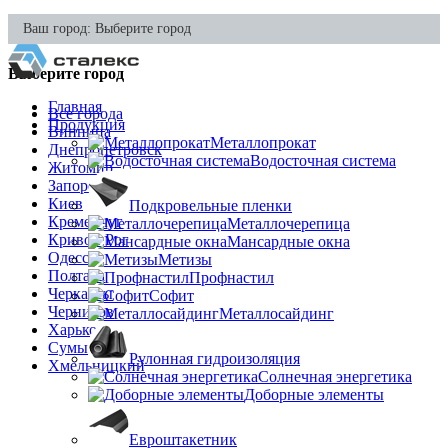
Ваш город:
Выберите город
Выберите город
Главная
Все города
Продукция
Винница
Металлопрокат
Днепропетровск
Водосточная система
Житомир
Запорожье
Киев
Подкровельные пленки
Кременчуг
Металлочерепица
Кривой Рог
Мансардные окна
Одесса
Метизы
Полтава
Профнастил
Черкассы
Софит
Чернигов
Металлосайдинг
Харьков
Сумы
Рулонная гидроизоляция
Хмельницкий
Солнечная энергетика
Доборные элементы
Евроштакетник