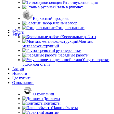
Теплозвукоизоляция
Сталь в рулонах
Каркасный профиль
Зеленый забор
Сэндвич-панели
РУС
Услуги
УКР
Кровельные работы
Монтаж
металлоконструкций
Грузоперевозки
Фасадные работы
Услуги порезки
рулонной стали
Акции
Новости
Где купить
О компании
О компании
Дипломы
Контакты
Наши объекты
Гарантии