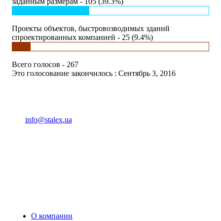
заданным размерам - 105 (39.3%)
Проекты объектов, быстровозводимых зданий
спроектированных компанией - 25 (9.4%)
Всего голосов - 267
Это голосование закончилось : Сентябрь 3, 2016
(093) 04 555 04
info@stalex.ua
04 555 04
(068)
04 555 04
(068)
04 555 04
(066)
04 555 04
(093)
О компании