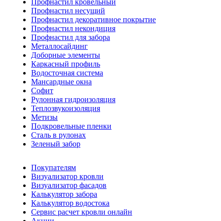
Профнастил кровельный
Профнастил несущий
Профнастил декоративное покрытие
Профнастил некондиция
Профнастил для забора
Металлосайдинг
Доборные элементы
Каркасный профиль
Водосточная система
Мансардные окна
Софит
Рулонная гидроизоляция
Теплозвукоизоляция
Метизы
Подкровельные пленки
Сталь в рулонах
Зеленый забор
Покупателям
Визуализатор кровли
Визуализатор фасадов
Калькулятор забора
Калькулятор водостока
Сервис расчет кровли онлайн
Акции