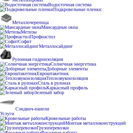
Водосточная система
Подкровельные пленки
Металлочерепица
Мансардные окна
Метизы
Профнастил
Софит
Металлосайдинг
Рулонная гидроизоляция
Солнечная энергетика
Доборные элементы
Евроштакетник
Теплозвукоизоляция
Сталь в рулонах
Каркасный профиль
Зеленый забор
Сэндвич-панели
Услуги
Кровельные работы
Монтаж металлоконструкций
Грузоперевозки
Фасадные работы