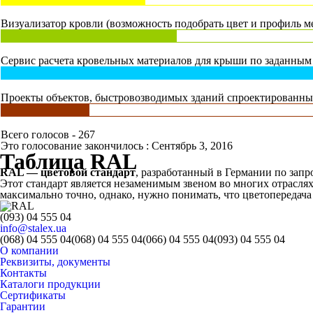
Визуализатор кровли (возможность подобрать цвет и профиль ме
Сервис расчета кровельных материалов для крыши по заданным 
Проекты объектов, быстровозводимых зданий спроектированных
Всего голосов - 267
Это голосование закончилось : Сентябрь 3, 2016
Таблица RAL
RAL — цветовой стандарт
, разработанный в Германии по зап
Этот стандарт является незаменимым звеном во многих отрасля
максимально точно, однако, нужно понимать, что цветопередача 
(093) 04 555 04
info@stalex.ua
(068)
04 555 04
(068)
04 555 04
(066)
04 555 04
(093)
04 555 04
О компании
Реквизиты, документы
Контакты
Каталоги продукции
Сертификаты
Гарантии