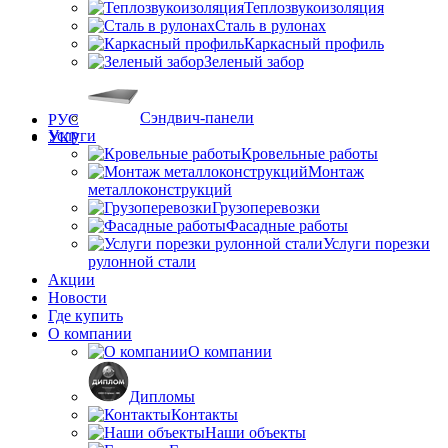
Теплозвукоизоляция
Сталь в рулонах
Каркасный профиль
Зеленый забор
Сэндвич-панели
РУС
Услуги
УКР
Кровельные работы
Монтаж
металлоконструкций
Грузоперевозки
Фасадные работы
Услуги порезки
рулонной стали
Акции
Новости
Где купить
О компании
О компании
Дипломы
Контакты
Наши объекты