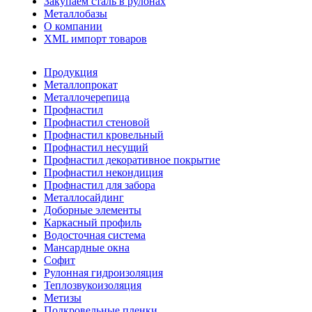
Закупаем сталь в рулонах
Металлобазы
О компании
XML импорт товаров
Продукция
Металлопрокат
Металлочерепица
Профнастил
Профнастил стеновой
Профнастил кровельный
Профнастил несущий
Профнастил декоративное покрытие
Профнастил некондиция
Профнастил для забора
Металлосайдинг
Доборные элементы
Каркасный профиль
Водосточная система
Мансардные окна
Софит
Рулонная гидроизоляция
Теплозвукоизоляция
Метизы
Подкровельные пленки