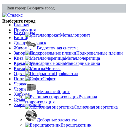
Ваш город:
Выберите город
Выберите город
Главная
Продукция
Все города
Металлопрокат
Винница
Днепропетровск
Житомир
Водосточная система
Запорожье
Подкровельные пленки
Киев
Металлочерепица
Кременчуг
Мансардные окна
Кривой Рог
Метизы
Одесса
Профнастил
Полтава
Софит
Черкассы
Чернигов
Металлосайдинг
Харьков
Рулонная
Сумы
гидроизоляция
Хмельницкий
Солнечная энергетика
Доборные элементы
Евроштакетник