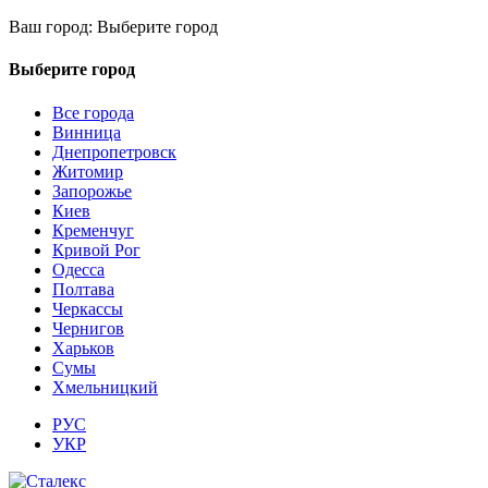
Ваш город:
Выберите город
Выберите город
Все города
Винница
Днепропетровск
Житомир
Запорожье
Киев
Кременчуг
Кривой Рог
Одесса
Полтава
Черкассы
Чернигов
Харьков
Сумы
Хмельницкий
РУС
УКР