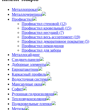
Металлопрокат
Металлочерепица
Профнастил
Профнастил стеновой (12)
Профнастил кровельный (15)
Профнастил несущий (7)
Профнастил весь ассортимент (19)
Профнастил декоративное покрытие (5)
Профнастил некондиция
Профнастил для забора
Металлосайдинг
Сэндвич-панели
Доборные элементы
Евроштакетник
Каркасный профиль
Водосточная система
Мансардные окна
Софит
Рулонная гидроизоляция
Теплозвукоизоляция
Подкровельные пленки
Метизы