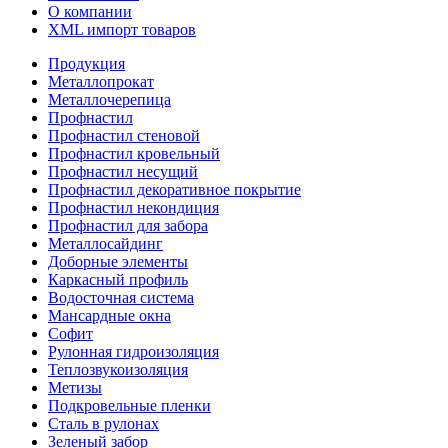
О компании
XML импорт товаров
Продукция
Металлопрокат
Металлочерепица
Профнастил
Профнастил стеновой
Профнастил кровельный
Профнастил несущий
Профнастил декоративное покрытие
Профнастил некондиция
Профнастил для забора
Металлосайдинг
Доборные элементы
Каркасный профиль
Водосточная система
Мансардные окна
Софит
Рулонная гидроизоляция
Теплозвукоизоляция
Метизы
Подкровельные пленки
Сталь в рулонах
Зеленый забор