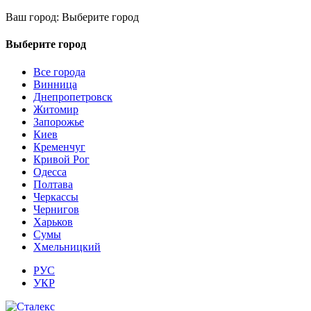
Ваш город:
Выберите город
Выберите город
Все города
Винница
Днепропетровск
Житомир
Запорожье
Киев
Кременчуг
Кривой Рог
Одесса
Полтава
Черкассы
Чернигов
Харьков
Сумы
Хмельницкий
РУС
УКР