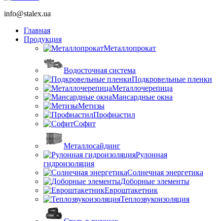
info@stalex.ua
Главная
Продукция
Металлопрокат
Водосточная система
Подкровельные пленки
Металлочерепица
Мансардные окна
Метизы
Профнастил
Софит
Металлосайдинг
Рулонная
гидроизоляция
Солнечная энергетика
Доборные элементы
Евроштакетник
Теплозвукоизоляция