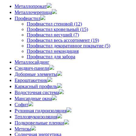
Металлопрокат
Металлочерепица
Профнастил
Профнастил стеновой (12)
Профнастил кровельный (15)
Профнастил несущий (7)
Профнастил весь ассортимент (19)
Профнастил декоративное покрытие (5)
Профнастил некондиция
Профнастил для забора
Металлосайдинг
Сэндвич-панели
Доборные элементы
Евроштакетник
Каркасный профиль
Водосточная система
Мансардные окна
Софит
Рулонная гидроизоляция
Теплозвукоизоляция
Подкровельные пленки
Метизы
Солнечная энергетика