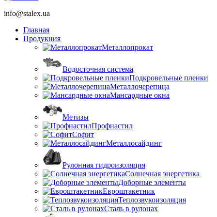
info@stalex.ua
Главная
Продукция
Металлопрокат
Водосточная система
Подкровельные пленки
Металлочерепица
Мансардные окна
Метизы
Профнастил
Софит
Металлосайдинг
Рулонная гидроизоляция
Солнечная энергетика
Доборные элементы
Евроштакетник
Теплозвукоизоляция
Сталь в рулонах