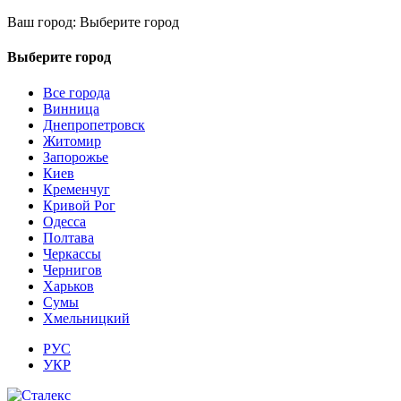
Ваш город:
Выберите город
Выберите город
Все города
Винница
Днепропетровск
Житомир
Запорожье
Киев
Кременчуг
Кривой Рог
Одесса
Полтава
Черкассы
Чернигов
Харьков
Сумы
Хмельницкий
РУС
УКР