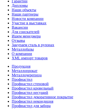
Гарантии
Дипломы
Наши объекты
Наши партнеры
Новости компании
Участие в выставках
Вакансии
Для соискателей
Ищем менеджера
Отзывы
Закупаем сталь в рулонах
Металлобазы
О компании
XML импорт товаров
Продукция
Металлопрокат
Металлочерепица
Профнастил
Профнастил стеновой
Профнастил кровельный
Профнастил несущий
Профнастил декоративное покрытие
Профнастил некондиция
Профнастил для забора