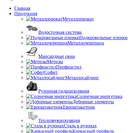
Главная
Продукция
Металлопрокат
Водосточная система
Подкровельные пленки
Металлочерепица
Мансардные окна
Метизы
Профнастил
Софит
Металлосайдинг
Рулонная гидроизоляция
Солнечная энергетика
Доборные элементы
Евроштакетник
Теплозвукоизоляция
Сталь в рулонах
Каркасный профиль