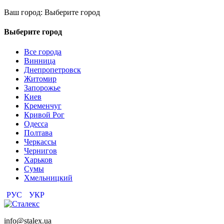
Ваш город:
Выберите город
Выберите город
Все города
Винница
Днепропетровск
Житомир
Запорожье
Киев
Кременчуг
Кривой Рог
Одесса
Полтава
Черкассы
Чернигов
Харьков
Сумы
Хмельницкий
РУС
УКР
info@stalex.ua