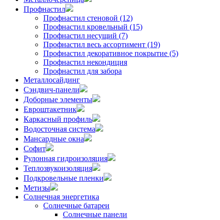
Профнастил
Профнастил стеновой (12)
Профнастил кровельный (15)
Профнастил несущий (7)
Профнастил весь ассортимент (19)
Профнастил декоративное покрытие (5)
Профнастил некондиция
Профнастил для забора
Металлосайдинг
Сэндвич-панели
Доборные элементы
Евроштакетник
Каркасный профиль
Водосточная система
Мансардные окна
Софит
Рулонная гидроизоляция
Теплозвукоизоляция
Подкровельные пленки
Метизы
Солнечная энергетика
Солнечные батареи
Солнечные панели