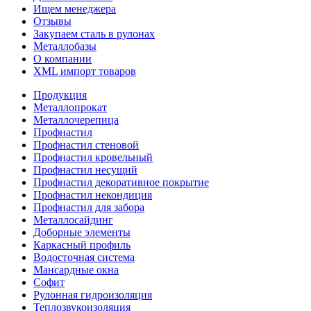
Ищем менеджера
Отзывы
Закупаем сталь в рулонах
Металлобазы
О компании
XML импорт товаров
Продукция
Металлопрокат
Металлочерепица
Профнастил
Профнастил стеновой
Профнастил кровельный
Профнастил несущий
Профнастил декоративное покрытие
Профнастил некондиция
Профнастил для забора
Металлосайдинг
Доборные элементы
Каркасный профиль
Водосточная система
Мансардные окна
Софит
Рулонная гидроизоляция
Теплозвукоизоляция