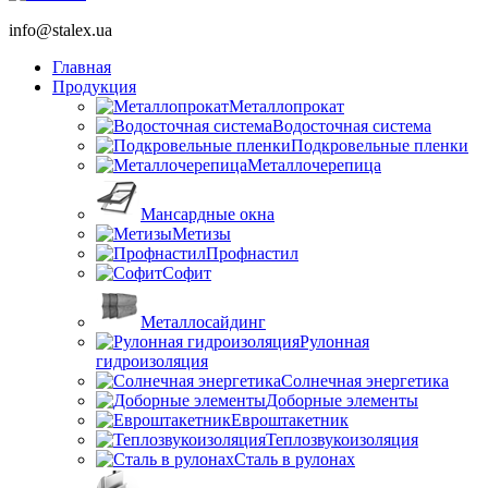
info@stalex.ua
Главная
Продукция
Металлопрокат
Водосточная система
Подкровельные пленки
Металлочерепица
Мансардные окна
Метизы
Профнастил
Софит
Металлосайдинг
Рулонная
гидроизоляция
Солнечная энергетика
Доборные элементы
Евроштакетник
Теплозвукоизоляция
Сталь в рулонах