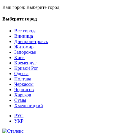
Ваш город:
Выберите город
Выберите город
Все города
Винница
Днепропетровск
Житомир
Запорожье
Киев
Кременчуг
Кривой Рог
Одесса
Полтава
Черкассы
Чернигов
Харьков
Сумы
Хмельницкий
РУС
УКР