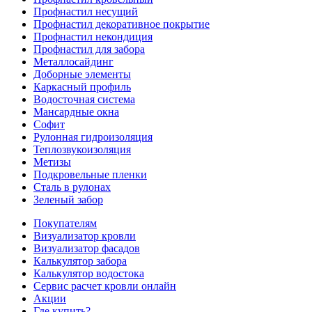
Профнастил несущий
Профнастил декоративное покрытие
Профнастил некондиция
Профнастил для забора
Металлосайдинг
Доборные элементы
Каркасный профиль
Водосточная система
Мансардные окна
Софит
Рулонная гидроизоляция
Теплозвукоизоляция
Метизы
Подкровельные пленки
Сталь в рулонах
Зеленый забор
Покупателям
Визуализатор кровли
Визуализатор фасадов
Калькулятор забора
Калькулятор водостока
Сервис расчет кровли онлайн
Акции
Где купить?