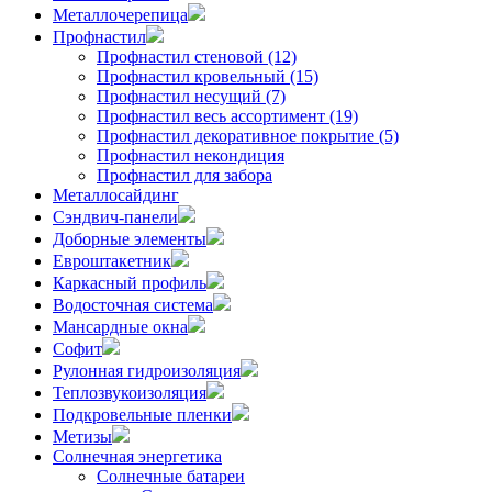
Металлочерепица
Профнастил
Профнастил стеновой (12)
Профнастил кровельный (15)
Профнастил несущий (7)
Профнастил весь ассортимент (19)
Профнастил декоративное покрытие (5)
Профнастил некондиция
Профнастил для забора
Металлосайдинг
Сэндвич-панели
Доборные элементы
Евроштакетник
Каркасный профиль
Водосточная система
Мансардные окна
Софит
Рулонная гидроизоляция
Теплозвукоизоляция
Подкровельные пленки
Метизы
Солнечная энергетика
Солнечные батареи