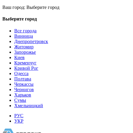
Ваш город:
Выберите город
Выберите город
Все города
Винница
Днепропетровск
Житомир
Запорожье
Киев
Кременчуг
Кривой Рог
Одесса
Полтава
Черкассы
Чернигов
Харьков
Сумы
Хмельницкий
РУС
УКР