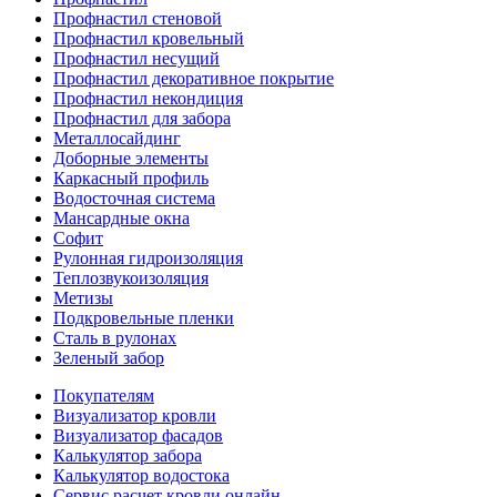
Профнастил стеновой
Профнастил кровельный
Профнастил несущий
Профнастил декоративное покрытие
Профнастил некондиция
Профнастил для забора
Металлосайдинг
Доборные элементы
Каркасный профиль
Водосточная система
Мансардные окна
Софит
Рулонная гидроизоляция
Теплозвукоизоляция
Метизы
Подкровельные пленки
Сталь в рулонах
Зеленый забор
Покупателям
Визуализатор кровли
Визуализатор фасадов
Калькулятор забора
Калькулятор водостока
Сервис расчет кровли онлайн