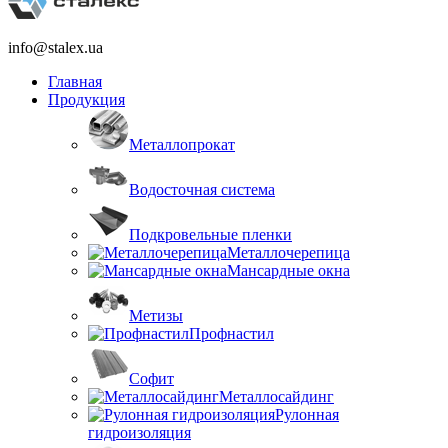
info@stalex.ua
Главная
Продукция
Металлопрокат
Водосточная система
Подкровельные пленки
Металлочерепица
Мансардные окна
Метизы
Профнастил
Софит
Металлосайдинг
Рулонная
гидроизоляция