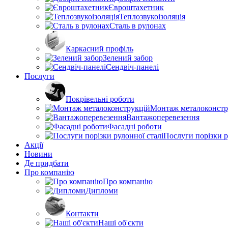
Євроштахетник
Теплозвукоізоляція
Сталь в рулонах
Каркасний профіль
Зелений забор
Сендвіч-панелі
Послуги
Покрівельні роботи
Монтаж металоконстр
Вантажоперевезення
Фасадні роботи
Послуги порізки р
Акції
Новини
Де придбати
Про компанію
Про компанію
Дипломи
Контакти
Наші об'єкти