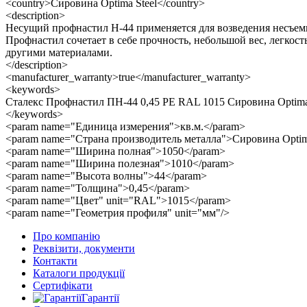
<country>Сировина Optima Steel</country>
<description>
Несущий профнастил Н-44 применяется для возведения несъемн
Профнастил сочетает в себе прочность, небольшой вес, легко
другими материалами.
</description>
<manufacturer_warranty>true</manufacturer_warranty>
<keywords>
Сталекс Профнастил ПН-44 0,45 PE RAL 1015 Сировина Optima
</keywords>
<param name="Единица измерения">кв.м.</param>
<param name="Страна производитель металла">Сировина Optim
<param name="Ширина полная">1050</param>
<param name="Ширина полезная">1010</param>
<param name="Высота волны">44</param>
<param name="Толщина">0,45</param>
<param name="Цвет" unit="RAL">1015</param>
<param name="Геометрия профиля" unit="мм"/>
Про компанію
Реквізити, документи
Контакти
Каталоги продукції
Сертифікати
Гарантії