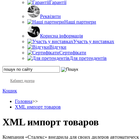
Гарантії
Реквізити
Наші партнери
Корисна інформація
Участь у виставках
Відгуки
Сертифікати
Для претендентів
Кабинет дилера
Кошик
Головна
>>
XML импорт товаров
XML импорт товаров
Компания «Сталекс» внедрила для своих дилеров автоматиче