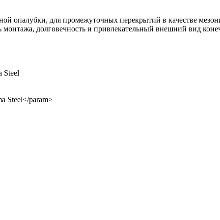
ой опалубки, для промежуточных перекрытий в качестве мезони
сть монтажа, долговечность и привлекательный внешний вид кон
 Steel
a Steel</param>