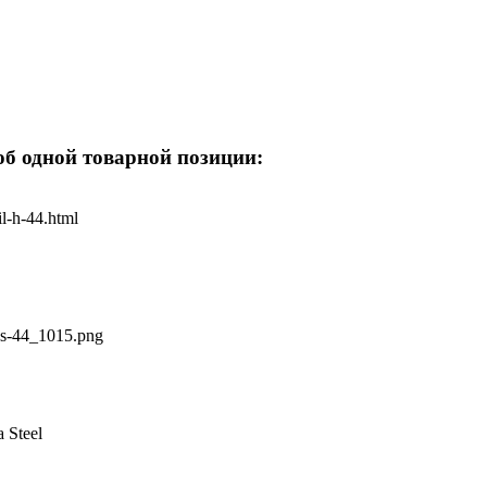
б одной товарной позиции:
il-h-44.html
_Ps-44_1015.png
 Steel