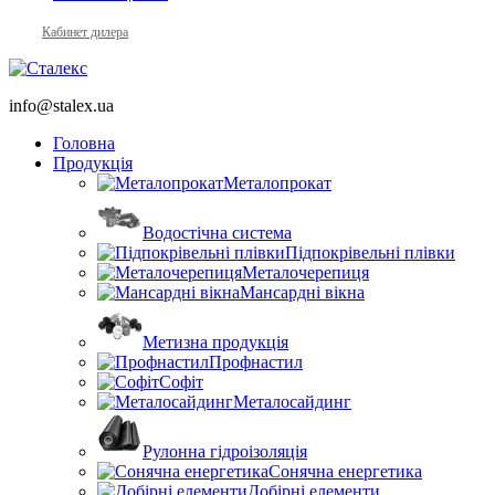
Кабинет дилера
info@stalex.ua
Головна
Продукція
Металопрокат
Водостічна система
Підпокрівельні плівки
Металочерепиця
Мансардні вікна
Метизна продукція
Профнастил
Софіт
Металосайдинг
Рулонна гідроізоляція
Сонячна енергетика
Добірні елементи