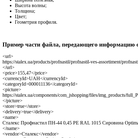
Высота волны;
Толщина;
Цвет;
Геометрия профиля.
Пример части файла, передающего информацию о
<url>
https://stalex.ua/products/profnastil/profnastil-ves-assortiment/profnast
</url>
<price>155,47</price>
<currencyId>UAH</currencyId>
<categoryId>000011136</categoryId>
<picture>
https://stalex.ua/components/com_jshopping/files/img_products/full
</picture>
<store>true</store>
<delivery>true</delivery>
<name>
Сталекс Профнастил ПН-44 0,45 PE RAL 1015 Сировина Optima
</name>
<vendor>Сталекс</vendor>