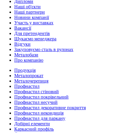
Дипломи
Наші об'єкти
Наші партнери
Новини компанії
Участь у виставках
Вакансії
Для претендентів
Шукаємо менеджера
Відгуки
Закуповуємо сталь в рулонах
Металобази
Про компанію
Продукція
Металопрокат
Металочерепиця
Профнастил
Профнастил стіновий
Профнастил покрівельний
Профнастил несучий
Профнастил декоративне покриття
Профнастил некондиція
Профнастил для паркану
Добірні елементи
Каркасний профіль