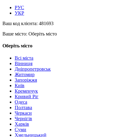
РУС
УКР
Ваш код клієнта:
481693
Ваше місто:
Оберіть місто
Оберіть місто
Всі міста
Вінниця
Дніпропетровськ
Житомир
Запоріжжя
Київ
Кременчук
Кривий Ріг
Одеса
Полтава
Черкаси
Чернігів
Харків
Суми
Хмельницький