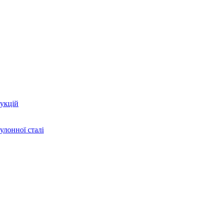
укцій
улонної сталі