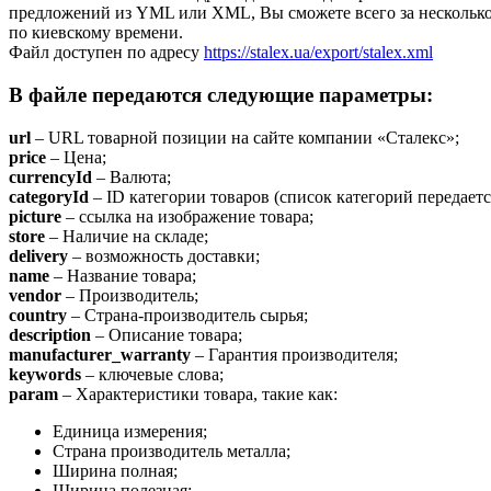
предложений из YML или XML, Вы сможете всего за несколько м
по киевскому времени.
Файл доступен по адресу
https://stalex.ua/export/stalex.xml
В файле передаются следующие параметры:
url
– URL товарной позиции на сайте компании «Сталекс»;
price
– Цена;
currencyId
– Валюта;
categoryId
– ID категории товаров (список категорий передается
picture
– ссылка на изображение товара;
store
– Наличие на складе;
delivery
– возможность доставки;
name
– Название товара;
vendor
– Производитель;
country
– Страна-производитель сырья;
description
– Описание товара;
manufacturer_warranty
– Гарантия производителя;
keywords
– ключевые слова;
param
– Характеристики товара, такие как:
Единица измерения;
Страна производитель металла;
Ширина полная;
Ширина полезная;