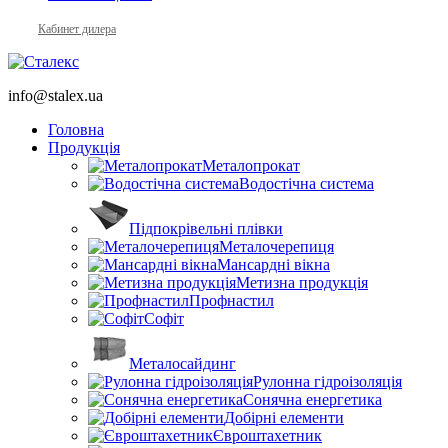
Кабинет дилера
info@stalex.ua
Головна
Продукція
Металопрокат
Водостічна система
Підпокрівельні плівки
Металочерепиця
Мансардні вікна
Метизна продукція
Профнастил
Софіт
Металосайдинг
Рулонна гідроізоляція
Сонячна енергетика
Добірні елементи
Євроштахетник