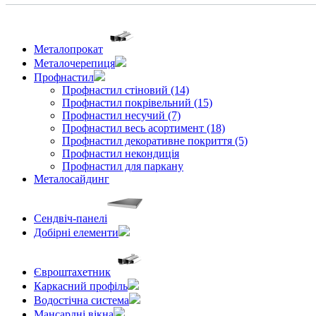
Металопрокат
Металочерепиця
Профнастил
Профнастил стіновий (14)
Профнастил покрівельний (15)
Профнастил несучий (7)
Профнастил весь асортимент (18)
Профнастил декоративне покриття (5)
Профнастил некондиція
Профнастил для паркану
Металосайдинг
Сендвіч-панелі
Добірні елементи
Євроштахетник
Каркасний профіль
Водостічна система
Мансардні вікна