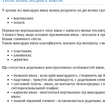
ТИПИ МАНСАРДНИХ ВІКОН
У цілому всі мансардні вікна можна розділити на дві великі гру
• вертикальні;
• похилі.
Перевагою вертикального типу вікон є набагато менші тепловтр
З іншого боку, якщо основне призначення вікна - впускати в п
більше сонячного світла.
Також мансардні вікна класифікують залежно від матеріалу, з я
• пластикові;
• алюмінієві;
• дерев'яні.
Що стосується додаткових конструктивних особливостей вікон, 
• балконні вікна - коли крім мансардного, створюють ще й
• надставки - трикутні або напівкруглі, є додатковим еле
• світловий тунель - вікно, не контактує безпосередньо з
світлорозсіювальний плафон;
• карнизні вікна - монтуються вертикально під мансардним
вікно;
• нижній віконний елемент - встановлюється додатково, як