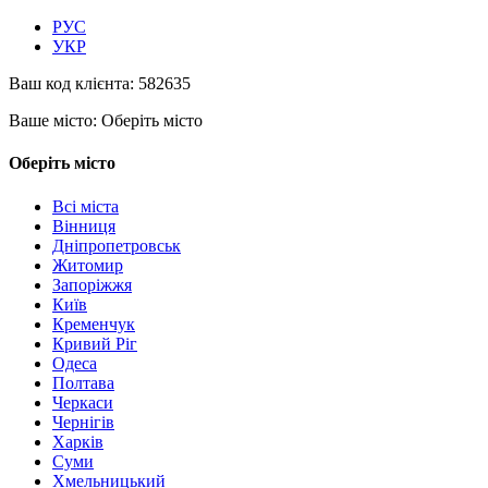
РУС
УКР
Ваш код клієнта:
582635
Ваше місто:
Оберіть місто
Оберіть місто
Всі міста
Вінниця
Дніпропетровськ
Житомир
Запоріжжя
Київ
Кременчук
Кривий Ріг
Одеса
Полтава
Черкаси
Чернігів
Харків
Суми
Хмельницький