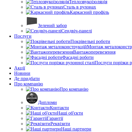
Теплозвукоізоляція
Сталь в рулонах
Каркасний профіль
Зелений забор
Сендвіч-панелі
Послуги
Покрівельні роботи
Монтаж металоконстр
Вантажоперевезення
Фасадні роботи
Послуги порізки р
Акції
Новини
Де придбати
Про компанію
Про компанію
Дипломи
Контакти
Наші об'єкти
Гарантії
Реквізити
Наші партнери