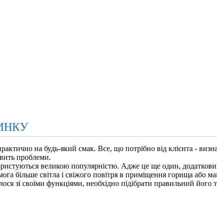
ИНКУ
рактично на будь-який смак. Все, що потрібно від клієнта - виз
овить проблеми.
ористуються великою популярністю. Адже це ще один, додатковий 
мога більше світла і свіжого повітря в приміщення горища або ма
ося зі своїми функціями, необхідно підібрати правильний його т