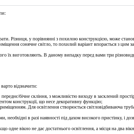
пи:
ати. Різниця, у порівнянні з похилою конструкцією, може стано
риміщення сонячне світло, то похилий варіант впорається з цим 
кого їх виготовляють. В даному випадку перед вами три різновид
варто відзначити:
 переднє/бічне скління, з можливістю виходу в засклений простір
ментом конструкції, що несе декоративну функцію;
 приміщенням. Для освітлення створюється світловідбиваюча труба
и, необхідні в разі наявності під дахом високого пристінку, і до
що одне вікно не дає достатнього освітлення, а місця на два вікн