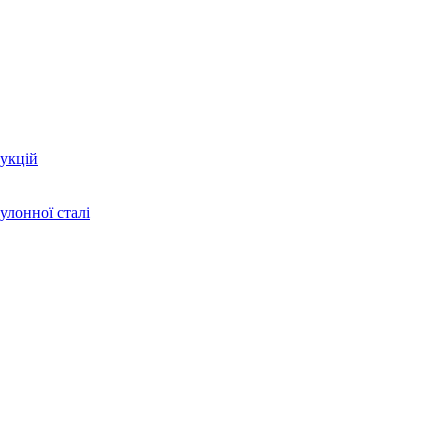
укцій
улонної сталі