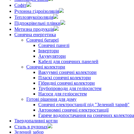
Софіт
Рулонна гідроізоляція
Теплозвукоізоляція
Підпокрівельні плівки
Метизна продукція
Сонячна енергетика
Сонячні батареї
Сонячні панелі
Інвертори
Акумулятори
Кабелі для сонячних панелей
Сонячні колектори
Вакуумні сонячні колектори
Пласкі сонячні колектори
Гібридні сонячні колектори
Трубопроводи для геліосистем
Насоси для геліосистем
Готові рішення для дому
Сонячні електростанції під "Зелений тариф"
Автономні сонячні електростанції
Гаряче водопостачання на сонячних колектор
Твердопаливні котли
Сталь в рулонах
Зелений забор