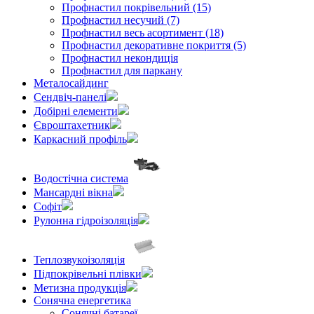
Профнастил покрівельний (15)
Профнастил несучий (7)
Профнастил весь асортимент (18)
Профнастил декоративне покриття (5)
Профнастил некондиція
Профнастил для паркану
Металосайдинг
Сендвіч-панелі
Добірні елементи
Євроштахетник
Каркасний профіль
Водостічна система
Мансардні вікна
Софіт
Рулонна гідроізоляція
Теплозвукоізоляція
Підпокрівельні плівки
Метизна продукція
Сонячна енергетика
Сонячні батареї