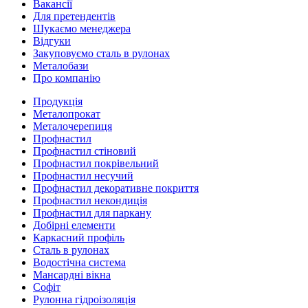
Вакансії
Для претендентів
Шукаємо менеджера
Відгуки
Закуповуємо сталь в рулонах
Металобази
Про компанію
Продукція
Металопрокат
Металочерепиця
Профнастил
Профнастил стіновий
Профнастил покрівельний
Профнастил несучий
Профнастил декоративне покриття
Профнастил некондиція
Профнастил для паркану
Добірні елементи
Каркасний профіль
Сталь в рулонах
Водостічна система
Мансардні вікна
Софіт
Рулонна гідроізоляція