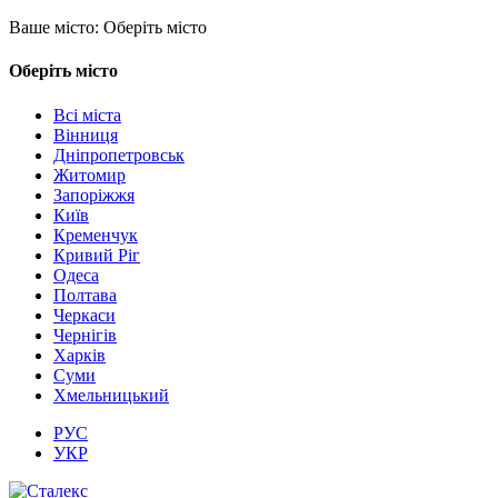
Ваше місто:
Оберіть місто
Оберіть місто
Всі міста
Вінниця
Дніпропетровськ
Житомир
Запоріжжя
Київ
Кременчук
Кривий Ріг
Одеса
Полтава
Черкаси
Чернігів
Харків
Суми
Хмельницький
РУС
УКР