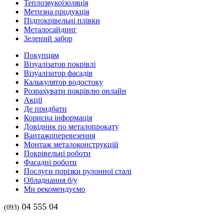
Теплозвукоізоляція
Метизна продукція
Підпокрівельні плівки
Металосайдинг
Зелений забор
Покупцям
Візуалізатор покрівлі
Візуалізатор фасадів
Калькулятор водостоку
Розрахувати покрівлю онлайн
Акції
Де придбати
Корисна інформація
Довідник по металопрокату
Вантажоперевезення
Монтаж металоконструкцій
Покрівельні роботи
Фасадні роботи
Послуги порізки рулонної сталі
Обладнання б/у
Ми рекомендуємо
04 555 04
(093)