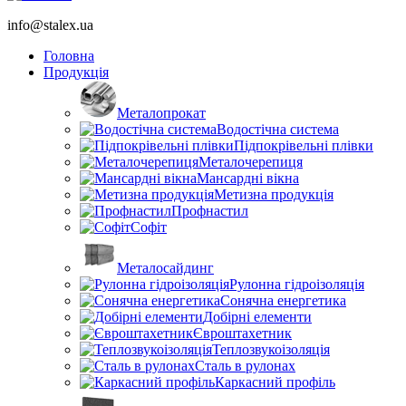
info@stalex.ua
Головна
Продукція
Металопрокат
Водостічна система
Підпокрівельні плівки
Металочерепиця
Мансардні вікна
Метизна продукція
Профнастил
Софіт
Металосайдинг
Рулонна гідроізоляція
Сонячна енергетика
Добірні елементи
Євроштахетник
Теплозвукоізоляція
Сталь в рулонах
Каркасний профіль