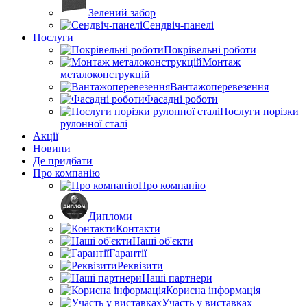
Зелений забор
Сендвіч-панелі
Послуги
Покрівельні роботи
Монтаж
металоконструкцій
Вантажоперевезення
Фасадні роботи
Послуги порізки
рулонної сталі
Акції
Новини
Де придбати
Про компанію
Про компанію
Дипломи
Контакти
Наші об'єкти
Гарантії
Реквізити
Наші партнери
Корисна інформація
Участь у виставках