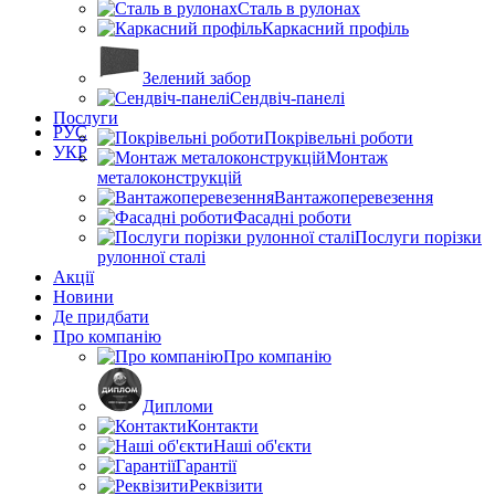
Сталь в рулонах
Каркасний профіль
Зелений забор
Сендвіч-панелі
Послуги
РУС
Покрівельні роботи
УКР
Монтаж
металоконструкцій
Вантажоперевезення
Фасадні роботи
Послуги порізки
рулонної сталі
Акції
Новини
Де придбати
Про компанію
Про компанію
Дипломи
Контакти
Наші об'єкти
Гарантії
Реквізити