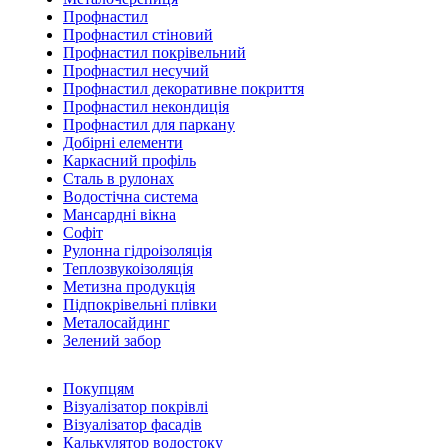
Профнастил
Профнастил стіновий
Профнастил покрівельний
Профнастил несучий
Профнастил декоративне покриття
Профнастил некондиція
Профнастил для паркану
Добірні елементи
Каркасний профіль
Сталь в рулонах
Водостічна система
Мансардні вікна
Софіт
Рулонна гідроізоляція
Теплозвукоізоляція
Метизна продукція
Підпокрівельні плівки
Металосайдинг
Зелений забор
Покупцям
Візуалізатор покрівлі
Візуалізатор фасадів
Калькулятор водостоку