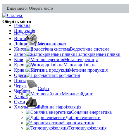
Ваше місто:
Оберіть місто
Оберіть місто
Головна
Продукція
Всі міста
Вінниця
Дніпропетровськ
Металопрокат
Житомир
Водостічна система
Запоріжжя
Підпокрівельні плівки
Київ
Металочерепиця
Кременчук
Мансардні вікна
Кривий Ріг
Метизна продукція
Одеса
Профнастил
Полтава
Черкаси
Софіт
Чернігів
Металосайдинг
Харків
Суми
Хмельницький
Рулонна гідроізоляція
Сонячна енергетика
Добірні елементи
Євроштахетник
Теплозвукоізоляція