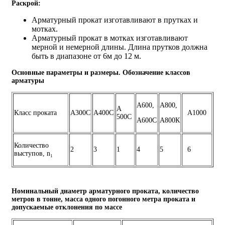
Раскрой:
Арматурный прокат изготавливают в прутках и
мотках.
Арматурный прокат в мотках изготавливают
мерной и немерной длины. Длина прутков должна
быть в диапазоне от 6м до 12 м.
Основные параметры и размеры. Обозначение классов
арматуры
А600,
А800,
А
Класс проката
А300С
А400С
А1000
500С
А600С
А800К
Количество
2
3
1
4
5
6
выступов, n₁
Номинальный диаметр арматурного проката, количество
метров в тонне, масса одного погонного метра проката и
допускаемые отклонения по массе