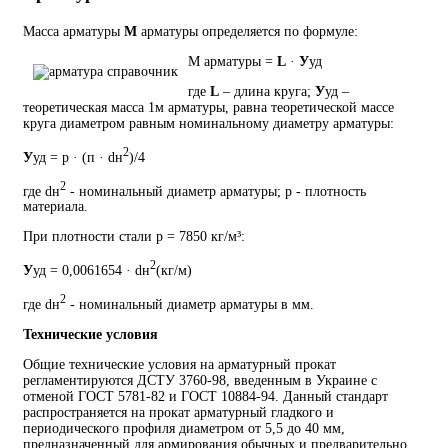
Масса арматуры
М
арматуры определяется по формуле:
М арматуры =
L
·
У
уд
где
L
– длина круга;
У
уд –
теоретическая масса 1м арматуры, равна теоретической массе
круга диаметром равным номинальному диаметру арматуры:
2
У
уд = p · (п · dн
)/4
2
где dн
- номинальный диаметр арматуры; p - плотность
материала.
При плотности стали p = 7850 кг/м³:
2
У
уд = 0,0061654 · dн
(кг/м)
2
где dн
- номинальный диаметр арматуры в мм.
Технические условия
Общие технические условия на арматурный прокат
регламентируются ДСТУ 3760-98, введенным в Украине с
отменой ГОСТ 5781-82 и ГОСТ 10884-94. Данный стандарт
распространяется на прокат арматурный гладкого и
периодического профиля диаметром от 5,5 до 40 мм,
предназначенный для армирования обычных и предварительно