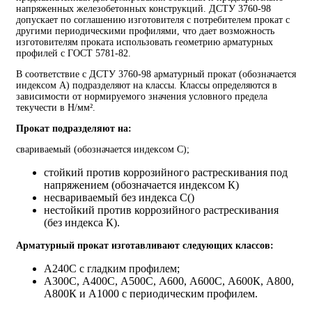
напряженных железобетонных конструкций. ДСТУ 3760-98
допускает по соглашению изготовителя с потребителем прокат с
другими периодическими профилями, что дает возможность
изготовителям проката использовать геометрию арматурных
профилей с ГОСТ 5781-82.
В соответствие с ДСТУ 3760-98 арматурный прокат (обозначается
индексом А) подразделяют на классы. Классы определяются в
зависимости от нормируемого значения условного предела
текучести в Н/мм².
Прокат подразделяют на:
свариваемый (обозначается индексом С);
стойкий против коррозийного растрескивания под
напряжением (обозначается индексом К)
несвариваемый без индекса С()
нестойкий против коррозийного растрескивания
(без индекса К).
Арматурный прокат изготавливают следующих классов:
А240С с гладким профилем;
А300С, А400С, А500С, А600, А600С, А600К, А800,
А800К и А1000 с периодическим профилем.