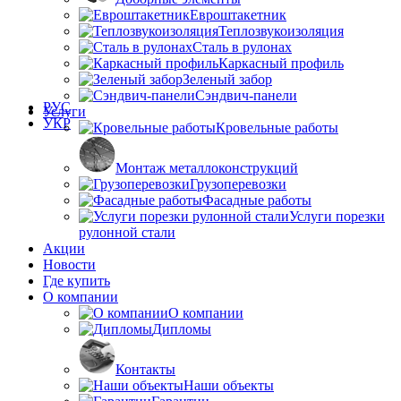
Евроштакетник
Теплозвукоизоляция
Сталь в рулонах
Каркасный профиль
Зеленый забор
Сэндвич-панели
РУС
Услуги
УКР
Кровельные работы
Монтаж металлоконструкций
Грузоперевозки
Фасадные работы
Услуги порезки
рулонной стали
Акции
Новости
Где купить
О компании
О компании
Дипломы
Контакты
Наши объекты