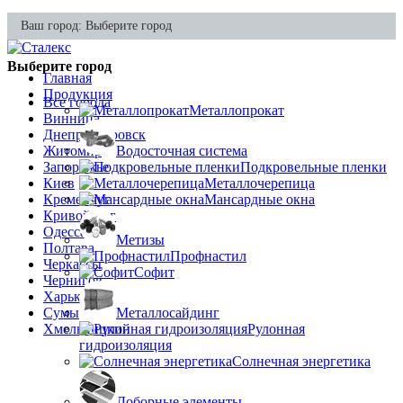
Ваш город:
Выберите город
Выберите город
Главная
Продукция
Все города
Металлопрокат
Винница
Днепропетровск
Житомир
Водосточная система
Запорожье
Подкровельные пленки
Киев
Металлочерепица
Кременчуг
Мансардные окна
Кривой Рог
Одесса
Метизы
Полтава
Профнастил
Черкассы
Софит
Чернигов
Харьков
Сумы
Металлосайдинг
Хмельницкий
Рулонная
гидроизоляция
Солнечная энергетика
Доборные элементы