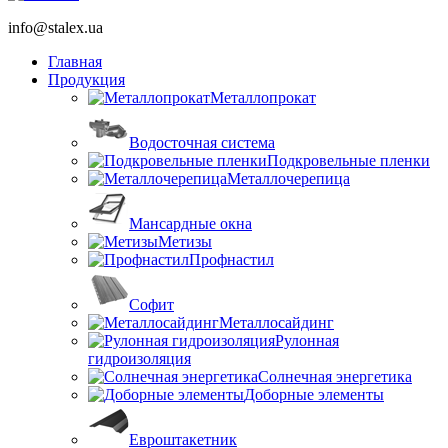
info@stalex.ua
Главная
Продукция
Металлопрокат
Водосточная система
Подкровельные пленки
Металлочерепица
Мансардные окна
Метизы
Профнастил
Софит
Металлосайдинг
Рулонная
гидроизоляция
Солнечная энергетика
Доборные элементы
Евроштакетник