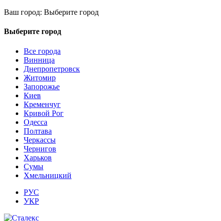
Ваш город:
Выберите город
Выберите город
Все города
Винница
Днепропетровск
Житомир
Запорожье
Киев
Кременчуг
Кривой Рог
Одесса
Полтава
Черкассы
Чернигов
Харьков
Сумы
Хмельницкий
РУС
УКР