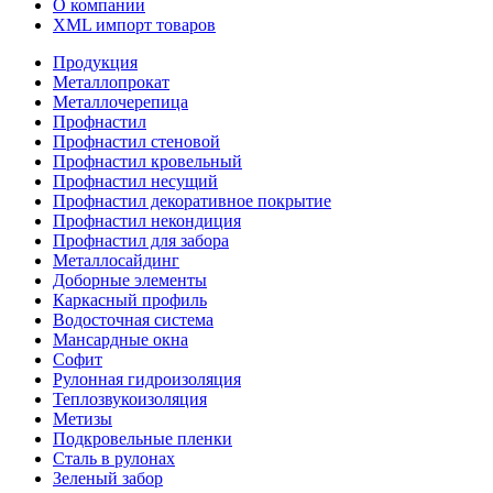
О компании
XML импорт товаров
Продукция
Металлопрокат
Металлочерепица
Профнастил
Профнастил стеновой
Профнастил кровельный
Профнастил несущий
Профнастил декоративное покрытие
Профнастил некондиция
Профнастил для забора
Металлосайдинг
Доборные элементы
Каркасный профиль
Водосточная система
Мансардные окна
Софит
Рулонная гидроизоляция
Теплозвукоизоляция
Метизы
Подкровельные пленки
Сталь в рулонах
Зеленый забор