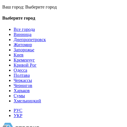
Ваш город:
Выберите город
Выберите город
Все города
Винница
Днепропетровск
Житомир
Запорожье
Киев
Кременчуг
Кривой Рог
Одесса
Полтава
Черкассы
Чернигов
Харьков
Сумы
Хмельницкий
РУС
УКР