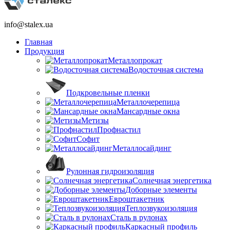
info@stalex.ua
Главная
Продукция
Металлопрокат
Водосточная система
Подкровельные пленки
Металлочерепица
Мансардные окна
Метизы
Профнастил
Софит
Металлосайдинг
Рулонная гидроизоляция
Солнечная энергетика
Доборные элементы
Евроштакетник
Теплозвукоизоляция
Сталь в рулонах
Каркасный профиль