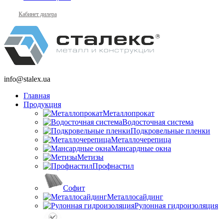
Кабинет дилера
info@stalex.ua
Главная
Продукция
Металлопрокат
Водосточная система
Подкровельные пленки
Металлочерепица
Мансардные окна
Метизы
Профнастил
Софит
Металлосайдинг
Рулонная гидроизоляция