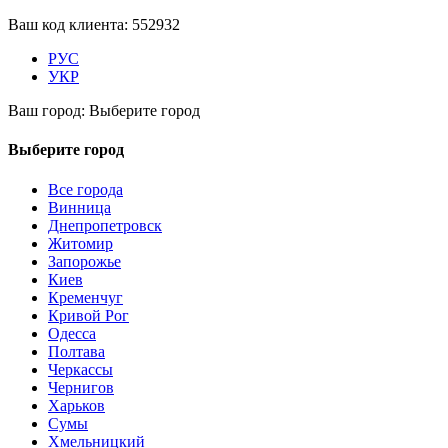
Ваш код клиента:
552932
РУС
УКР
Ваш город:
Выберите город
Выберите город
Все города
Винница
Днепропетровск
Житомир
Запорожье
Киев
Кременчуг
Кривой Рог
Одесса
Полтава
Черкассы
Чернигов
Харьков
Сумы
Хмельницкий