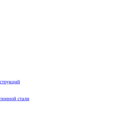
струкций
улонной стали