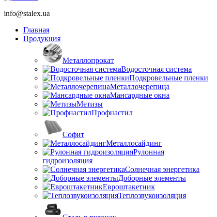
info@stalex.ua
Главная
Продукция
Металлопрокат
Водосточная система
Подкровельные пленки
Металлочерепица
Мансардные окна
Метизы
Профнастил
Софит
Металлосайдинг
Рулонная
гидроизоляция
Солнечная энергетика
Доборные элементы
Евроштакетник
Теплозвукоизоляция