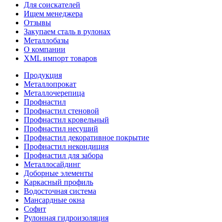
Для соискателей
Ищем менеджера
Отзывы
Закупаем сталь в рулонах
Металлобазы
О компании
XML импорт товаров
Продукция
Металлопрокат
Металлочерепица
Профнастил
Профнастил стеновой
Профнастил кровельный
Профнастил несущий
Профнастил декоративное покрытие
Профнастил некондиция
Профнастил для забора
Металлосайдинг
Доборные элементы
Каркасный профиль
Водосточная система
Мансардные окна
Софит
Рулонная гидроизоляция