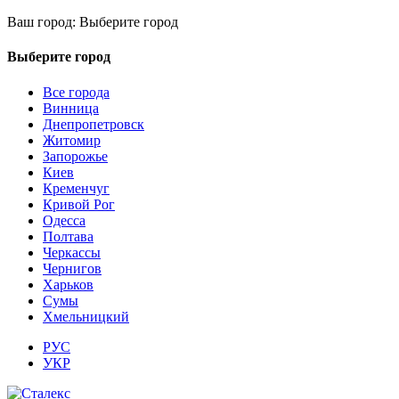
Ваш город:
Выберите город
Выберите город
Все города
Винница
Днепропетровск
Житомир
Запорожье
Киев
Кременчуг
Кривой Рог
Одесса
Полтава
Черкассы
Чернигов
Харьков
Сумы
Хмельницкий
РУС
УКР