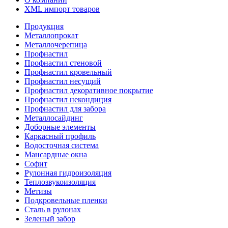
XML импорт товаров
Продукция
Металлопрокат
Металлочерепица
Профнастил
Профнастил стеновой
Профнастил кровельный
Профнастил несущий
Профнастил декоративное покрытие
Профнастил некондиция
Профнастил для забора
Металлосайдинг
Доборные элементы
Каркасный профиль
Водосточная система
Мансардные окна
Софит
Рулонная гидроизоляция
Теплозвукоизоляция
Метизы
Подкровельные пленки
Сталь в рулонах
Зеленый забор