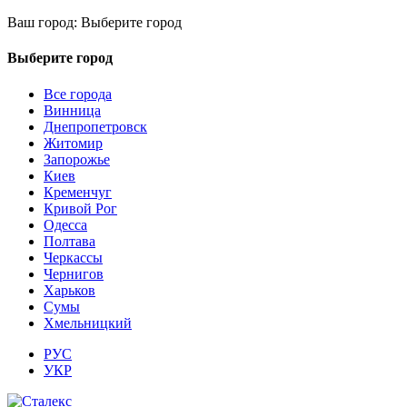
Ваш город:
Выберите город
Выберите город
Все города
Винница
Днепропетровск
Житомир
Запорожье
Киев
Кременчуг
Кривой Рог
Одесса
Полтава
Черкассы
Чернигов
Харьков
Сумы
Хмельницкий
РУС
УКР