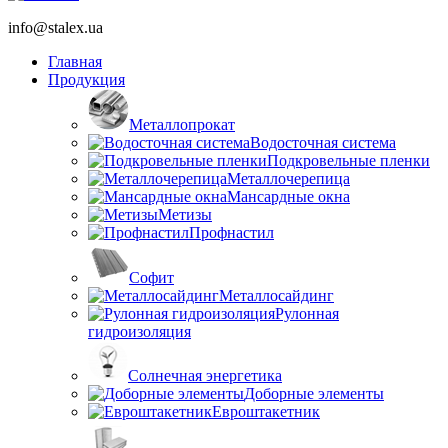
info@stalex.ua
Главная
Продукция
Металлопрокат
Водосточная система
Подкровельные пленки
Металлочерепица
Мансардные окна
Метизы
Профнастил
Софит
Металлосайдинг
Рулонная
гидроизоляция
Солнечная энергетика
Доборные элементы
Евроштакетник